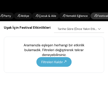
Party
Atölye
Çocuk & Aile
Yemekli Eğlence
Festiva
Uşak İçin Festival Etkinlikleri
Tarihe Göre (Önce Yakın Etkinlikler)
Aramanızla eşleşen herhangi bir etkinlik
bulamadık. Filtreleri değiştirerek tekrar
deneyebilirsiniz.
Filtreleri Kaldır