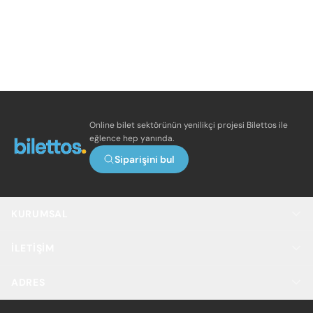
Online bilet sektörünün yenilikçi projesi Bilettos ile
eğlence hep yanında.
Siparişini bul
KURUMSAL
İLETIŞIM
ADRES