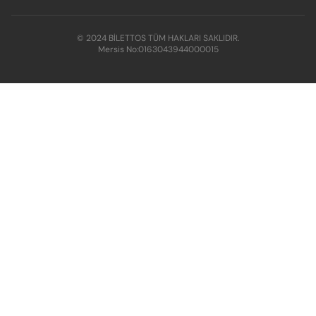
© 2024 BİLETTOS TÜM HAKLARI SAKLIDIR.
Mersis No:
0163043944000015