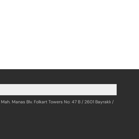
 Mah. Manas Blv. Folkart Towers No: 47 B / 2601 Bayraklı /