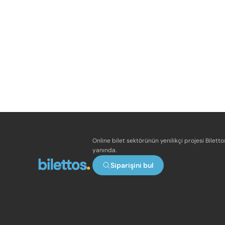
Online bilet sektörünün yenilikçi projesi Bilett
yanında.
Siparişini bul