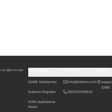
os ile eğlence hep
KURUMSAL
İLETIŞIM
ADRES
Gizlilik Sözleşmesi
info@bilettos.com
Adalet
İZMİR
Kullanım Koşulları
08503099928
KVKK Aydınlatma
Metni