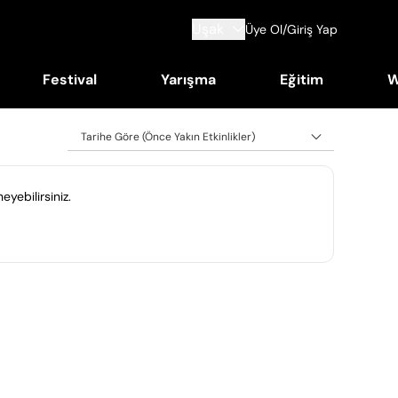
Uşak
Üye Ol/Giriş Yap
Festival
Yarışma
Eğitim
W
Tarihe Göre (Önce Yakın Etkinlikler)
eyebilirsiniz.