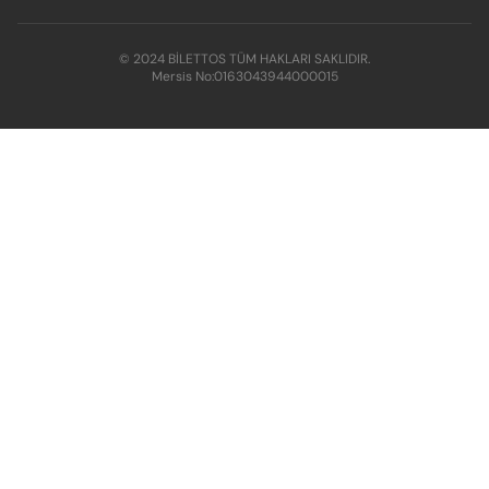
© 2024 BİLETTOS TÜM HAKLARI SAKLIDIR.
Mersis No:
0163043944000015