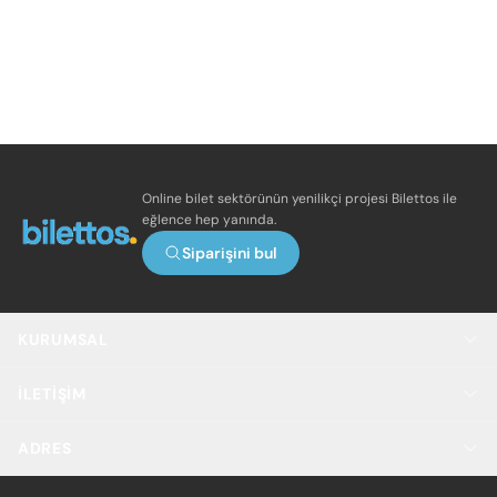
Online bilet sektörünün yenilikçi projesi Bilettos ile
eğlence hep yanında.
Siparişini bul
KURUMSAL
İLETIŞIM
ADRES