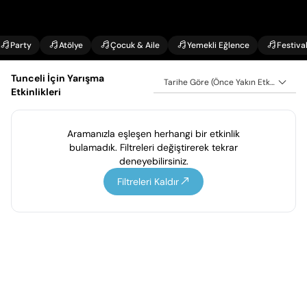
Party
Atölye
Çocuk & Aile
Yemekli Eğlence
Festiva
Tunceli İçin Yarışma
Tarihe Göre (Önce Yakın Etkinlikler)
Etkinlikleri
Aramanızla eşleşen herhangi bir etkinlik
bulamadık. Filtreleri değiştirerek tekrar
deneyebilirsiniz.
Filtreleri Kaldır