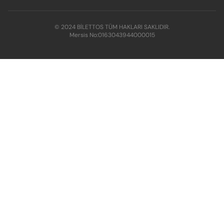
© 2024 BİLETTOS TÜM HAKLARI SAKLIDIR.
Mersis No:
0163043944000015