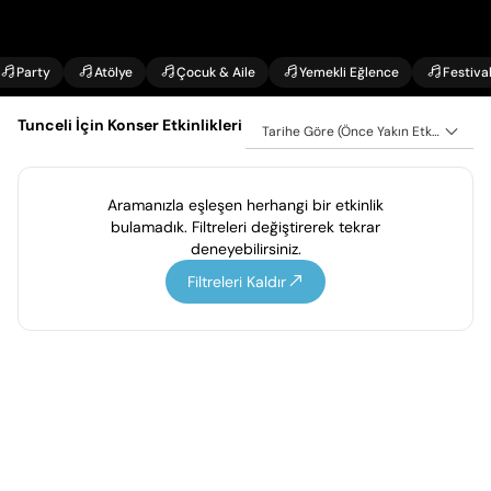
Party
Atölye
Çocuk & Aile
Yemekli Eğlence
Festiva
Tunceli İçin Konser Etkinlikleri
Tarihe Göre (Önce Yakın Etkinlikler)
Aramanızla eşleşen herhangi bir etkinlik
bulamadık. Filtreleri değiştirerek tekrar
deneyebilirsiniz.
Filtreleri Kaldır