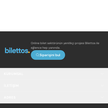
Online bilet sektörünün yenilikçi projesi Bilettos ile
eğlence hep yanında.
Siparişini bul
KURUMSAL
İLETIŞIM
ADRES