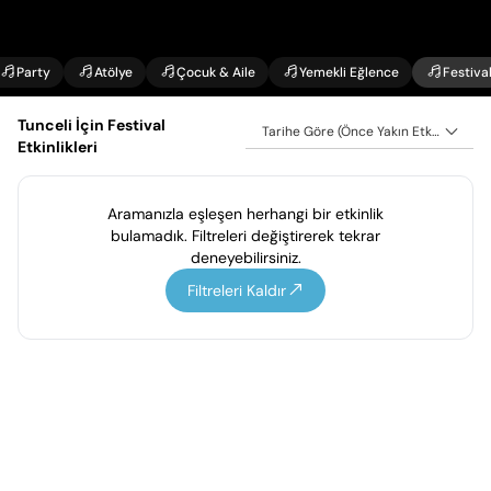
Party
Atölye
Çocuk & Aile
Yemekli Eğlence
Festiva
Tunceli İçin Festival
Tarihe Göre (Önce Yakın Etkinlikler)
Etkinlikleri
Aramanızla eşleşen herhangi bir etkinlik
bulamadık. Filtreleri değiştirerek tekrar
deneyebilirsiniz.
Filtreleri Kaldır