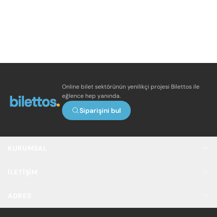
Online bilet sektörünün yenilikçi projesi Bilettos ile
eğlence hep yanında.
Siparişini bul
KURUMSAL
İLETIŞIM
ADRES