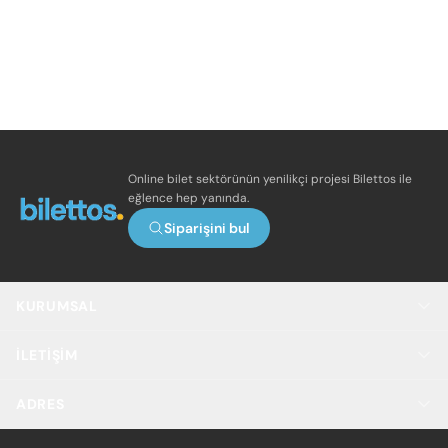
Online bilet sektörünün yenilikçi projesi Bilettos ile
eğlence hep yanında.
Siparişini bul
KURUMSAL
İLETIŞIM
ADRES