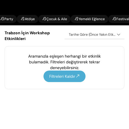
Party
Atölye
Çocuk & Aile
Yemekli Eğlence
Festiva
Trabzon İçin Workshop
Tarihe Göre (Önce Yakın Etkinlikler)
Etkinlikleri
Aramanızla eşleşen herhangi bir etkinlik
bulamadık. Filtreleri değiştirerek tekrar
deneyebilirsiniz.
Filtreleri Kaldır