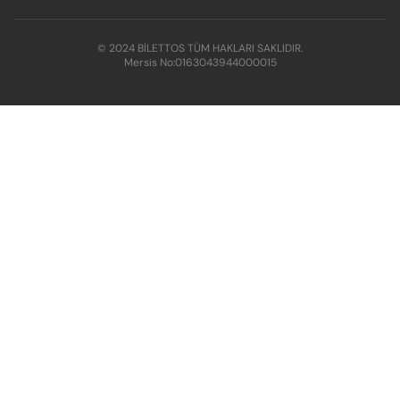
© 2024 BİLETTOS TÜM HAKLARI SAKLIDIR.
Mersis No:
0163043944000015