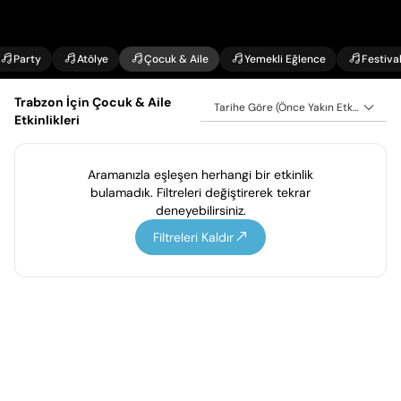
Party
Atölye
Çocuk & Aile
Yemekli Eğlence
Festiva
Trabzon İçin Çocuk & Aile
Tarihe Göre (Önce Yakın Etkinlikler)
Etkinlikleri
Aramanızla eşleşen herhangi bir etkinlik
bulamadık. Filtreleri değiştirerek tekrar
deneyebilirsiniz.
Filtreleri Kaldır