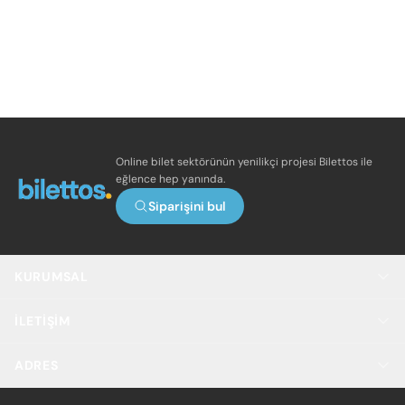
Online bilet sektörünün yenilikçi projesi Bilettos ile
eğlence hep yanında.
Siparişini bul
KURUMSAL
İLETIŞIM
ADRES