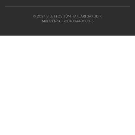
© 2024 BİLETTOS TÜM HAKLARI SAKLIDIR.
Mersis No:
0163043944000015