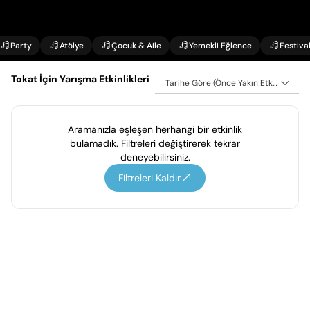
Party
Atölye
Çocuk & Aile
Yemekli Eğlence
Festiva
Tokat İçin Yarışma Etkinlikleri
Tarihe Göre (Önce Yakın Etkinlikler)
Aramanızla eşleşen herhangi bir etkinlik
bulamadık. Filtreleri değiştirerek tekrar
deneyebilirsiniz.
Filtreleri Kaldır