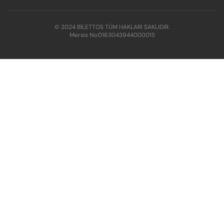
© 2024 BİLETTOS TÜM HAKLARI SAKLIDIR.
Mersis No:
0163043944000015