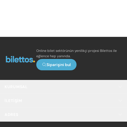
Online bilet sektörünün yenilikçi projesi Bilettos ile
eğlence hep yanında.
Siparişini bul
KURUMSAL
İLETIŞIM
ADRES