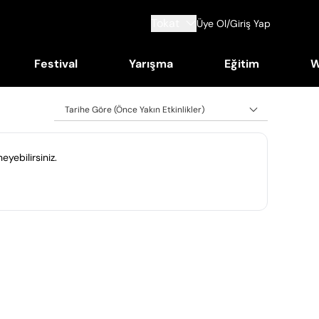
Tokat
Üye Ol/Giriş Yap
Festival
Yarışma
Eğitim
W
Tarihe Göre (Önce Yakın Etkinlikler)
eyebilirsiniz.