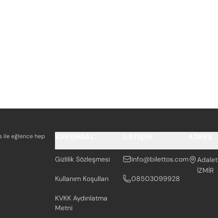
os ile eğlence hep
KURUMSAL
İLETIŞIM
ADRES
Gizlilik Sözleşmesi
info@bilettos.com
Adalet
İZMİR
Kullanım Koşulları
08503099928
KVKK Aydınlatma
Metni