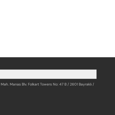
 Mah. Manas Blv. Folkart Towers No: 47 B / 2601 Bayraklı /