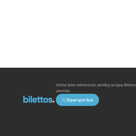
Online bilet sektörünün yenilikçi projesi Bilett
yanında.
Siparişini bul