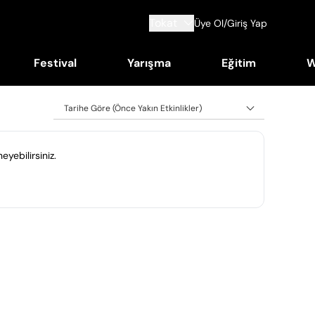
Tokat
Üye Ol/Giriş Yap
Festival
Yarışma
Eğitim
W
Tarihe Göre (Önce Yakın Etkinlikler)
eyebilirsiniz.