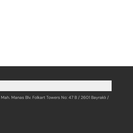
 Mah. Manas Blv. Folkart Towers No: 47 B / 2601 Bayraklı /