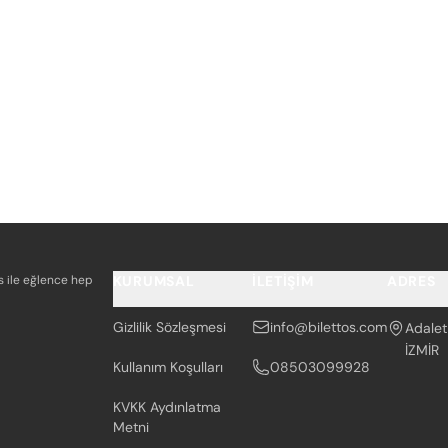
os ile eğlence hep
KURUMSAL
İLETIŞIM
ADRES
Gizlilik Sözleşmesi
info@bilettos.com
Adalet
İZMİR
Kullanım Koşulları
08503099928
KVKK Aydınlatma
Metni