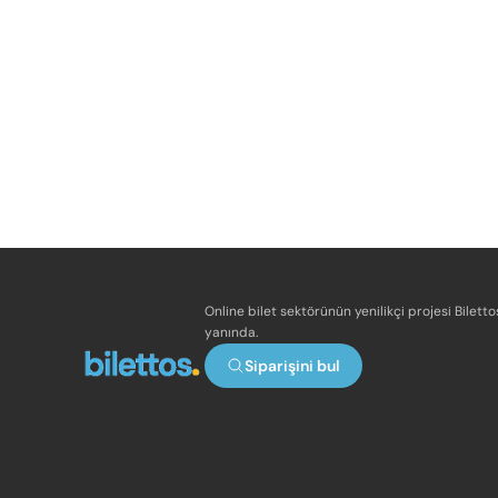
Online bilet sektörünün yenilikçi projesi Bilett
yanında.
Siparişini bul