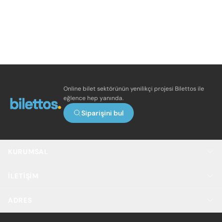
Online bilet sektörünün yenilikçi projesi Bilettos ile
eğlence hep yanında.
Siparişini bul
KURUMSAL
İLETIŞIM
ADRES