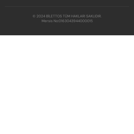
© 2024 BİLETTOS TÜM HAKLARI SAKLIDIR.
Mersis No:
0163043944000015