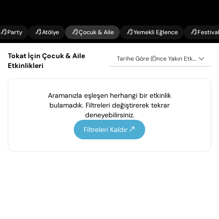
Party
Atölye
Çocuk & Aile
Yemekli Eğlence
Festiva
Tokat İçin Çocuk & Aile
Tarihe Göre (Önce Yakın Etkinlikler)
Etkinlikleri
Aramanızla eşleşen herhangi bir etkinlik
bulamadık. Filtreleri değiştirerek tekrar
deneyebilirsiniz.
Filtreleri Kaldır