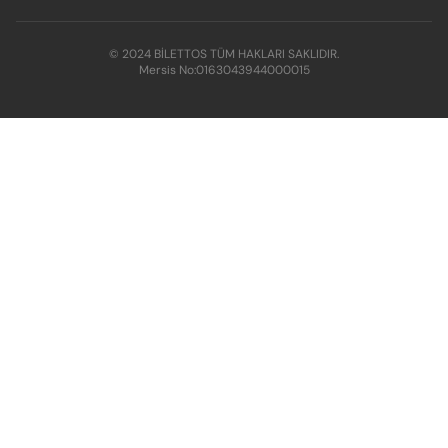
© 2024 BİLETTOS TÜM HAKLARI SAKLIDIR.
Mersis No:
0163043944000015