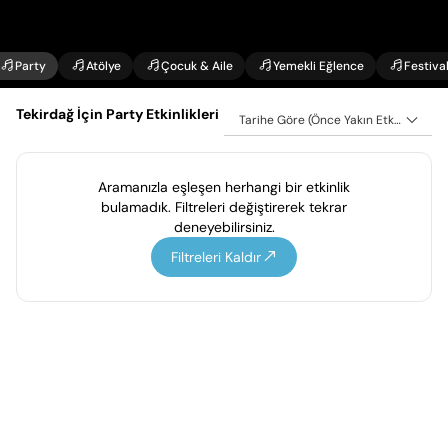
Party
Atölye
Çocuk & Aile
Yemekli Eğlence
Festiva
Tekirdağ İçin Party Etkinlikleri
Tarihe Göre (Önce Yakın Etkinlikler)
Aramanızla eşleşen herhangi bir etkinlik
bulamadık. Filtreleri değiştirerek tekrar
deneyebilirsiniz.
Filtreleri Kaldır