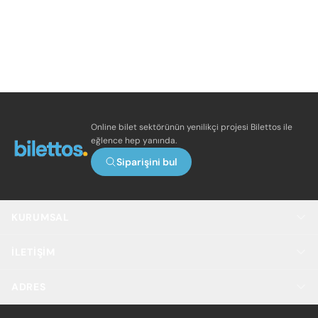
Online bilet sektörünün yenilikçi projesi Bilettos ile
eğlence hep yanında.
Siparişini bul
KURUMSAL
İLETIŞIM
ADRES