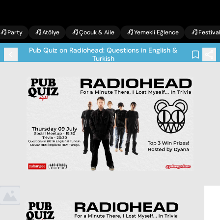
Party
Atölye
Çocuk & Aile
Yemekli Eğlence
Festiva
Pub Quiz on Radiohead: Questions in English &
Turkish
Etkinlik Bilgileri
Pub Quiz on Radiohead: Questions in English & Turkish