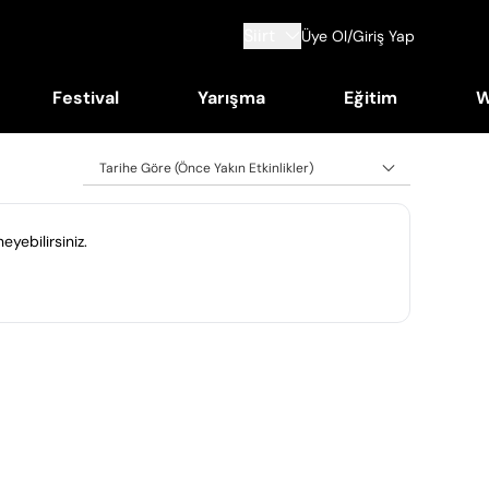
Siirt
Üye Ol/Giriş Yap
Festival
Yarışma
Eğitim
W
Tarihe Göre (Önce Yakın Etkinlikler)
eyebilirsiniz.