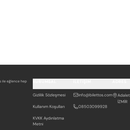
os ile eğlence hep
KURUMSAL
İLETIŞIM
ADRES
Gizlilik Sözleşmesi
info@bilettos.com
Adalet
İZMİR
Kullanım Koşulları
08503099928
KVKK Aydınlatma
Metni