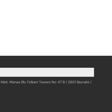
 Mah. Manas Blv. Folkart Towers No: 47 B / 2601 Bayraklı /