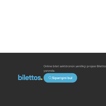
Online bilet sektörünün yenilikçi projesi Bilett
yanında.
Siparişini bul