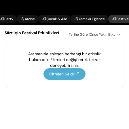
Party
Atölye
Çocuk & Aile
Yemekli Eğlence
Festiva
Siirt İçin Festival Etkinlikleri
Tarihe Göre (Önce Yakın Etkinlikler)
Aramanızla eşleşen herhangi bir etkinlik
bulamadık. Filtreleri değiştirerek tekrar
deneyebilirsiniz.
Filtreleri Kaldır