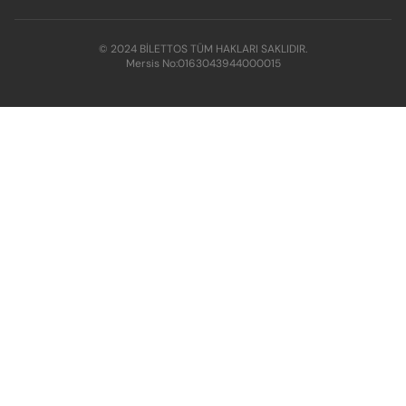
© 2024 BİLETTOS TÜM HAKLARI SAKLIDIR.
Mersis No:
0163043944000015