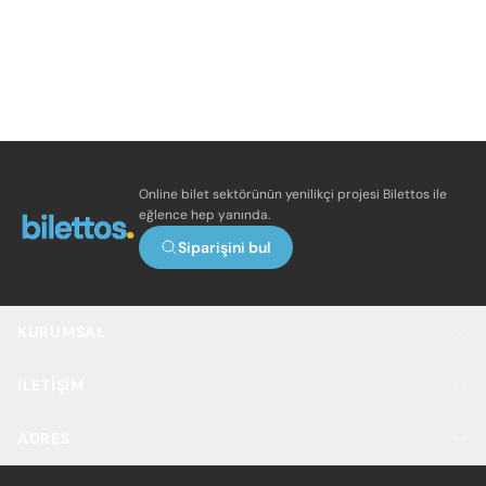
Online bilet sektörünün yenilikçi projesi Bilettos ile
eğlence hep yanında.
Siparişini bul
KURUMSAL
İLETIŞIM
ADRES