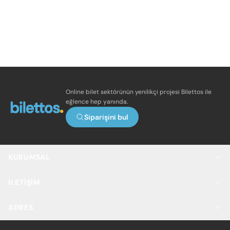
Online bilet sektörünün yenilikçi projesi Bilettos ile
eğlence hep yanında.
Siparişini bul
KURUMSAL
İLETIŞIM
ADRES