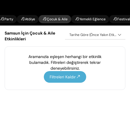
Party
Atölye
Çocuk & Aile
Yemekli Eğlence
Festiva
Samsun İçin Çocuk & Aile
Tarihe Göre (Önce Yakın Etkinlikler)
Etkinlikleri
Aramanızla eşleşen herhangi bir etkinlik
bulamadık. Filtreleri değiştirerek tekrar
deneyebilirsiniz.
Filtreleri Kaldır