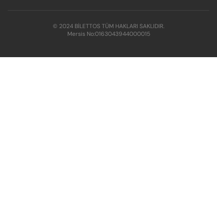
© 2024 BİLETTOS TÜM HAKLARI SAKLIDIR.
Mersis No:
0163043944000015