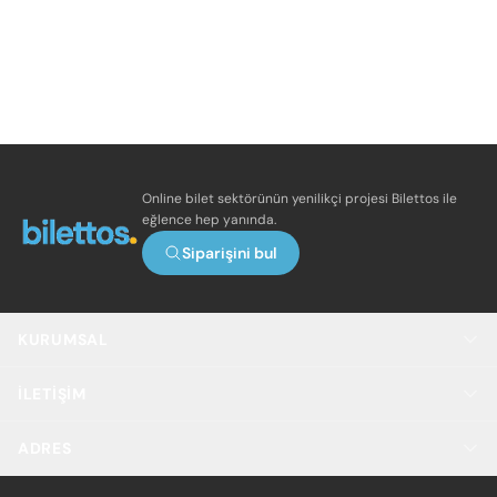
Online bilet sektörünün yenilikçi projesi Bilettos ile
eğlence hep yanında.
Siparişini bul
KURUMSAL
İLETIŞIM
ADRES