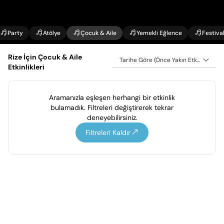
Party
Atölye
Çocuk & Aile
Yemekli Eğlence
Festiva
Rize İçin Çocuk & Aile
Tarihe Göre (Önce Yakın Etkinlikler)
Etkinlikleri
Aramanızla eşleşen herhangi bir etkinlik
bulamadık. Filtreleri değiştirerek tekrar
deneyebilirsiniz.
Filtreleri Kaldır