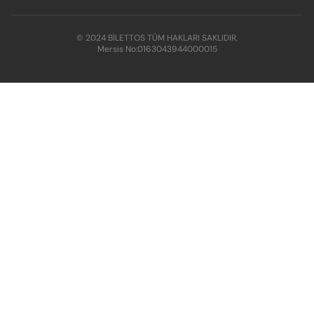
© 2024 BİLETTOS TÜM HAKLARI SAKLIDIR.
Mersis No:
0163043944000015