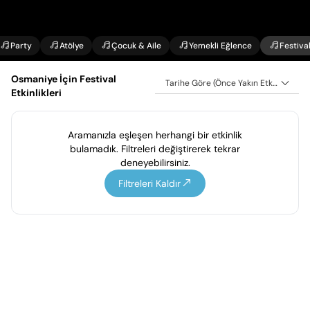
Party
Atölye
Çocuk & Aile
Yemekli Eğlence
Festiva
Osmaniye İçin Festival
Tarihe Göre (Önce Yakın Etkinlikler)
Etkinlikleri
Aramanızla eşleşen herhangi bir etkinlik
bulamadık. Filtreleri değiştirerek tekrar
deneyebilirsiniz.
Filtreleri Kaldır