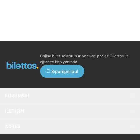
Online bilet sektörünün yenilikçi projesi Bilettos ile
eğlence hep yanında.
Siparişini bul
KURUMSAL
İLETIŞIM
ADRES