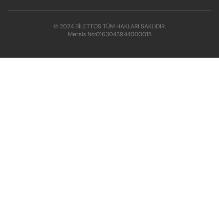
© 2024 BİLETTOS TÜM HAKLARI SAKLIDIR.
Mersis No:
0163043944000015