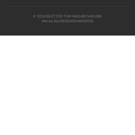
© 2024 BİLETTOS TÜM HAKLARI SAKLIDIR.
Mersis No:
0163043944000015