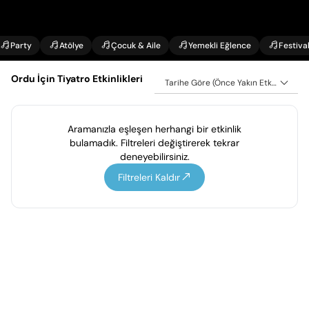
Party
Atölye
Çocuk & Aile
Yemekli Eğlence
Festiva
Ordu İçin Tiyatro Etkinlikleri
Tarihe Göre (Önce Yakın Etkinlikler)
Aramanızla eşleşen herhangi bir etkinlik
bulamadık. Filtreleri değiştirerek tekrar
deneyebilirsiniz.
Filtreleri Kaldır