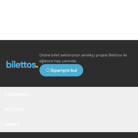
Online bilet sektörünün yenilikçi projesi Bilettos ile
eğlence hep yanında.
Siparişini bul
KURUMSAL
İLETIŞIM
ADRES