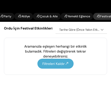
Party
Atölye
Çocuk & Aile
Yemekli Eğlence
Festiva
Ordu İçin Festival Etkinlikleri
Tarihe Göre (Önce Yakın Etkinlikler)
Aramanızla eşleşen herhangi bir etkinlik
bulamadık. Filtreleri değiştirerek tekrar
deneyebilirsiniz.
Filtreleri Kaldır