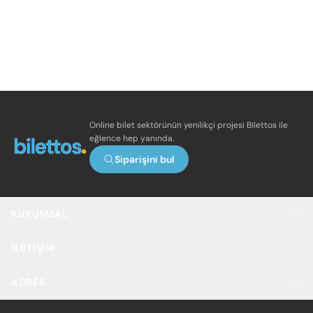
Online bilet sektörünün yenilikçi projesi Bilettos ile
eğlence hep yanında.
Siparişini bul
KURUMSAL
İLETIŞIM
ADRES