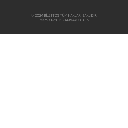
© 2024 BİLETTOS TÜM HAKLARI SAKLIDIR.
Mersis No:
0163043944000015