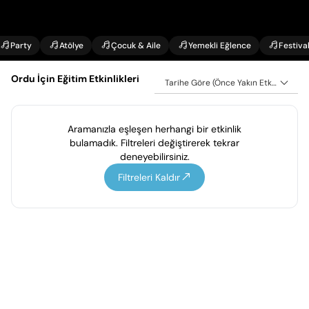
Party
Atölye
Çocuk & Aile
Yemekli Eğlence
Festiva
Ordu İçin Eğitim Etkinlikleri
Tarihe Göre (Önce Yakın Etkinlikler)
Aramanızla eşleşen herhangi bir etkinlik
bulamadık. Filtreleri değiştirerek tekrar
deneyebilirsiniz.
Filtreleri Kaldır