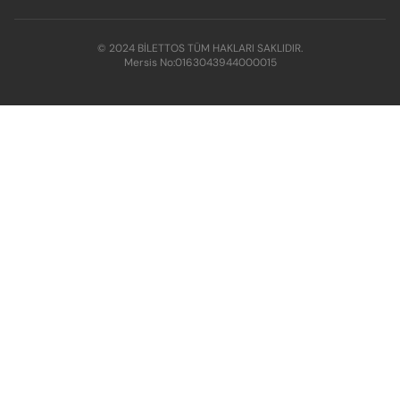
© 2024 BİLETTOS TÜM HAKLARI SAKLIDIR.
Mersis No:
0163043944000015