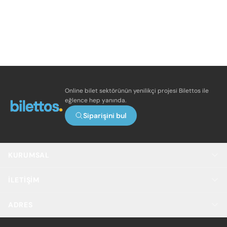
Online bilet sektörünün yenilikçi projesi Bilettos ile
eğlence hep yanında.
Siparişini bul
KURUMSAL
İLETIŞIM
ADRES