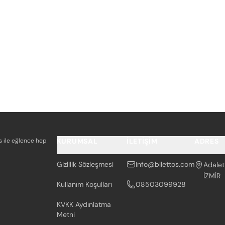
os ile eğlence hep
KURUMSAL
İLETIŞIM
ADRES
Gizlilik Sözleşmesi
info@bilettos.com
Adalet
İZMİR
Kullanım Koşulları
08503099928
KVKK Aydınlatma
Metni