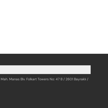
 Mah. Manas Blv. Folkart Towers No: 47 B / 2601 Bayraklı /