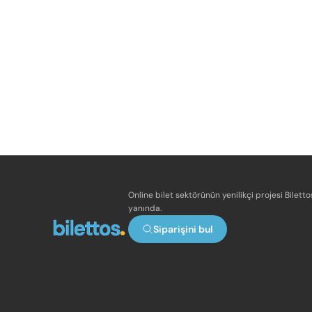
Online bilet sektörünün yenilikçi projesi Bilett
yanında.
Siparişini bul