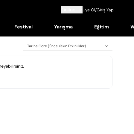
Online
Üye Ol/Giriş Yap
Festival
Yarışma
Eğitim
W
Tarihe Göre (Önce Yakın Etkinlikler)
eyebilirsiniz.