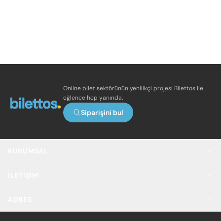
Online bilet sektörünün yenilikçi projesi Bilettos ile
eğlence hep yanında.
Siparişini bul
KURUMSAL
İLETIŞIM
ADRES