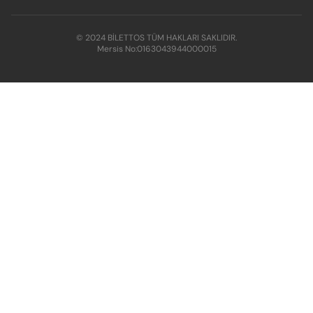
© 2024 BİLETTOS TÜM HAKLARI SAKLIDIR.
Mersis No:
0163043944000015