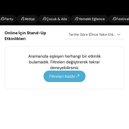
Party
Atölye
Çocuk & Aile
Yemekli Eğlence
Festiva
Online İçin Stand-Up
Tarihe Göre (Önce Yakın Etkinlikler)
Etkinlikleri
Aramanızla eşleşen herhangi bir etkinlik
bulamadık. Filtreleri değiştirerek tekrar
deneyebilirsiniz.
Filtreleri Kaldır