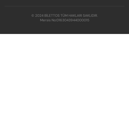
© 2024 BİLETTOS TÜM HAKLARI SAKLIDIR.
Mersis No:
0163043944000015