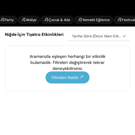
Party
Atölye
Çocuk & Aile
Yemekli Eğlence
Festiva
Niğde İçin Tiyatro Etkinlikleri
Tarihe Göre (Önce Yakın Etkinlikler)
Aramanızla eşleşen herhangi bir etkinlik
bulamadık. Filtreleri değiştirerek tekrar
deneyebilirsiniz.
Filtreleri Kaldır