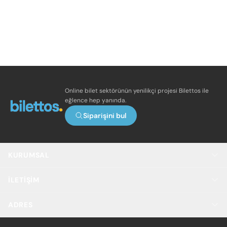
Online bilet sektörünün yenilikçi projesi Bilettos ile
eğlence hep yanında.
Siparişini bul
KURUMSAL
İLETIŞIM
ADRES