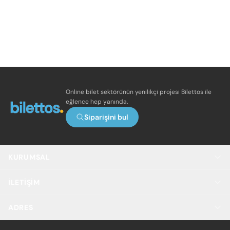
Online bilet sektörünün yenilikçi projesi Bilettos ile
eğlence hep yanında.
Siparişini bul
KURUMSAL
İLETIŞIM
ADRES