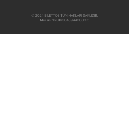
© 2024 BİLETTOS TÜM HAKLARI SAKLIDIR.
Mersis No:
0163043944000015