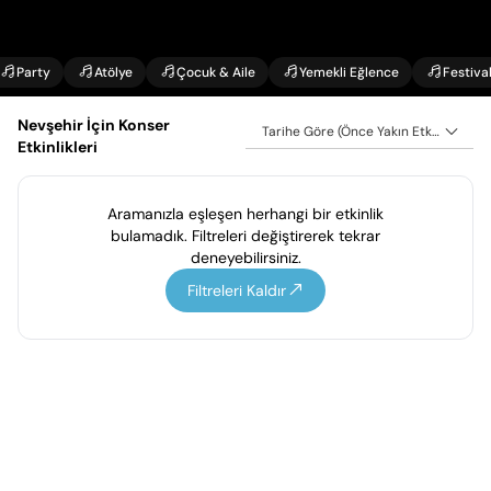
Party
Atölye
Çocuk & Aile
Yemekli Eğlence
Festiva
Nevşehir İçin Konser
Tarihe Göre (Önce Yakın Etkinlikler)
Etkinlikleri
Aramanızla eşleşen herhangi bir etkinlik
bulamadık. Filtreleri değiştirerek tekrar
deneyebilirsiniz.
Filtreleri Kaldır