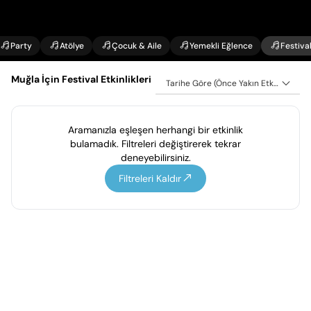
Party
Atölye
Çocuk & Aile
Yemekli Eğlence
Festiva
Muğla İçin Festival Etkinlikleri
Tarihe Göre (Önce Yakın Etkinlikler)
Aramanızla eşleşen herhangi bir etkinlik
bulamadık. Filtreleri değiştirerek tekrar
deneyebilirsiniz.
Filtreleri Kaldır