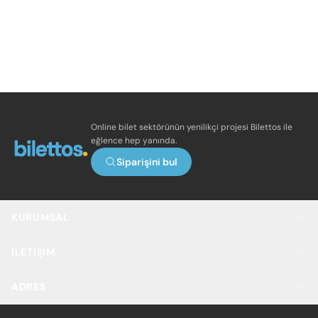
Online bilet sektörünün yenilikçi projesi Bilettos ile
eğlence hep yanında.
Siparişini bul
KURUMSAL
İLETIŞIM
ADRES