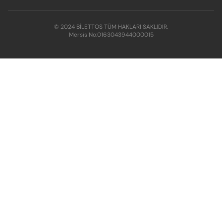
© 2024 BİLETTOS TÜM HAKLARI SAKLIDIR.
Mersis No:
0163043944000015