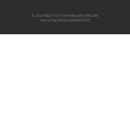
© 2024 BİLETTOS TÜM HAKLARI SAKLIDIR.
Mersis No:
0163043944000015