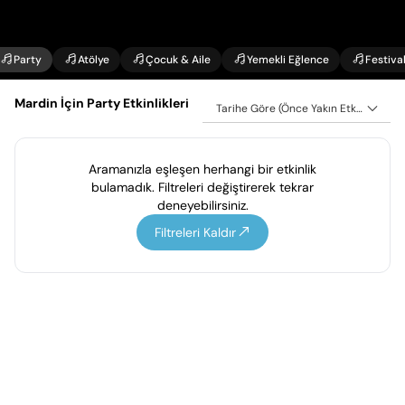
Party
Atölye
Çocuk & Aile
Yemekli Eğlence
Festiva
Mardin İçin Party Etkinlikleri
Tarihe Göre (Önce Yakın Etkinlikler)
Aramanızla eşleşen herhangi bir etkinlik
bulamadık. Filtreleri değiştirerek tekrar
deneyebilirsiniz.
Filtreleri Kaldır