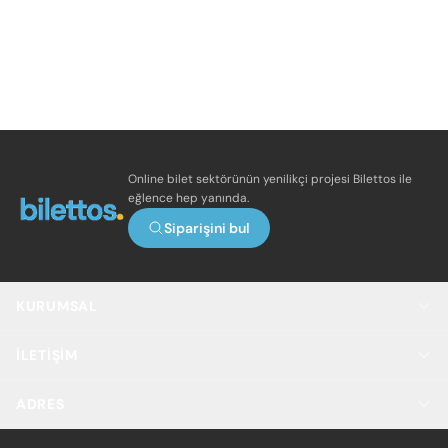
Online bilet sektörünün yenilikçi projesi Bilettos ile
eğlence hep yanında.
Siparişini bul
KURUMSAL
İLETIŞIM
ADRES