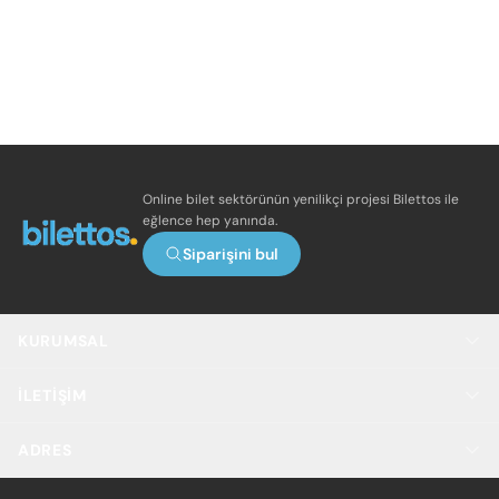
Online bilet sektörünün yenilikçi projesi Bilettos ile
eğlence hep yanında.
Siparişini bul
KURUMSAL
İLETIŞIM
ADRES