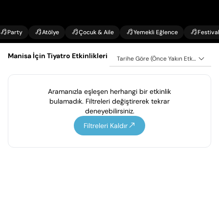
Party
Atölye
Çocuk & Aile
Yemekli Eğlence
Festiva
Manisa İçin Tiyatro Etkinlikleri
Tarihe Göre (Önce Yakın Etkinlikler)
Aramanızla eşleşen herhangi bir etkinlik
bulamadık. Filtreleri değiştirerek tekrar
deneyebilirsiniz.
Filtreleri Kaldır