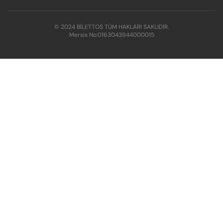
© 2024 BİLETTOS TÜM HAKLARI SAKLIDIR.
Mersis No:
0163043944000015