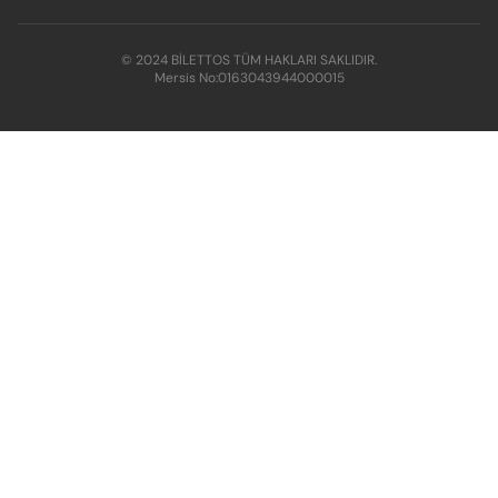
© 2024 BİLETTOS TÜM HAKLARI SAKLIDIR.
Mersis No:
0163043944000015