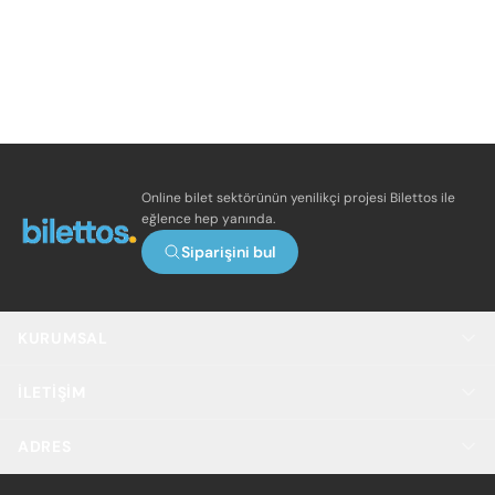
Online bilet sektörünün yenilikçi projesi Bilettos ile
eğlence hep yanında.
Siparişini bul
KURUMSAL
İLETIŞIM
ADRES