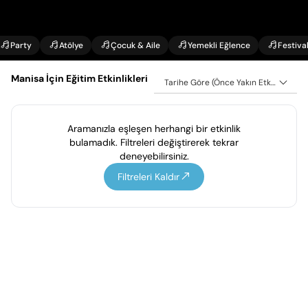
Party
Atölye
Çocuk & Aile
Yemekli Eğlence
Festiva
Manisa İçin Eğitim Etkinlikleri
Tarihe Göre (Önce Yakın Etkinlikler)
Aramanızla eşleşen herhangi bir etkinlik
bulamadık. Filtreleri değiştirerek tekrar
deneyebilirsiniz.
Filtreleri Kaldır