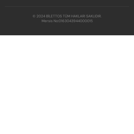
© 2024 BİLETTOS TÜM HAKLARI SAKLIDIR.
Mersis No:
0163043944000015