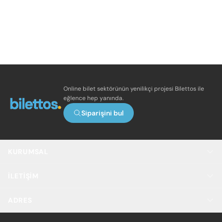
Online bilet sektörünün yenilikçi projesi Bilettos ile
eğlence hep yanında.
Siparişini bul
KURUMSAL
İLETIŞIM
ADRES