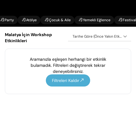
Party
Atölye
Çocuk & Aile
Yemekli Eğlence
Festiva
Malatya İçin Workshop
Tarihe Göre (Önce Yakın Etkinlikler)
Etkinlikleri
Aramanızla eşleşen herhangi bir etkinlik
bulamadık. Filtreleri değiştirerek tekrar
deneyebilirsiniz.
Filtreleri Kaldır