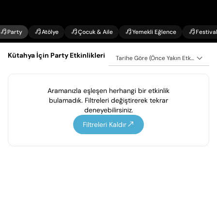
Party
Atölye
Çocuk & Aile
Yemekli Eğlence
Festiva
Kütahya İçin Party Etkinlikleri
Tarihe Göre (Önce Yakın Etkinlikler)
Aramanızla eşleşen herhangi bir etkinlik
bulamadık. Filtreleri değiştirerek tekrar
deneyebilirsiniz.
Filtreleri Kaldır