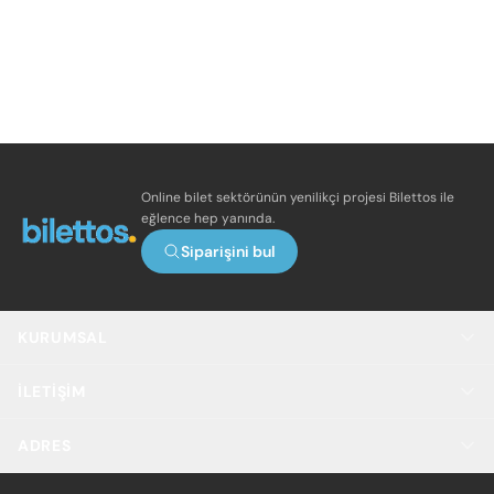
Online bilet sektörünün yenilikçi projesi Bilettos ile
eğlence hep yanında.
Siparişini bul
KURUMSAL
İLETIŞIM
ADRES