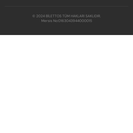
© 2024 BİLETTOS TÜM HAKLARI SAKLIDIR.
Mersis No:
0163043944000015