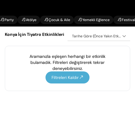
Party
Atölye
Çocuk & Aile
Yemekli Eğlence
Festiva
Konya İçin Tiyatro Etkinlikleri
Tarihe Göre (Önce Yakın Etkinlikler)
Aramanızla eşleşen herhangi bir etkinlik
bulamadık. Filtreleri değiştirerek tekrar
deneyebilirsiniz.
Filtreleri Kaldır