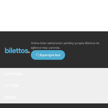
Online bilet sektörünün yenilikçi projesi Bilettos ile
eğlence hep yanında.
Siparişini bul
KURUMSAL
İLETIŞIM
ADRES