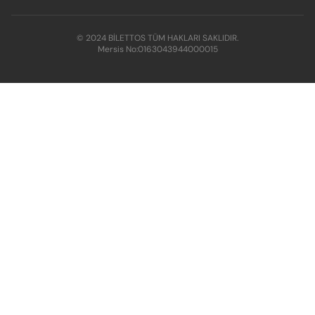
© 2024 BİLETTOS TÜM HAKLARI SAKLIDIR.
Mersis No:
0163043944000015