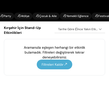
Party
Atölye
Çocuk & Aile
Yemekli Eğlence
Festiva
Kırşehir İçin Stand-Up
Tarihe Göre (Önce Yakın Etkinlikler)
Etkinlikleri
Aramanızla eşleşen herhangi bir etkinlik
bulamadık. Filtreleri değiştirerek tekrar
deneyebilirsiniz.
Filtreleri Kaldır