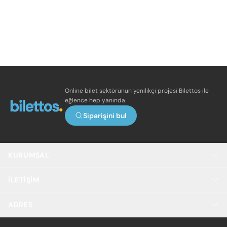
Online bilet sektörünün yenilikçi projesi Bilettos ile
eğlence hep yanında.
Siparişini bul
KURUMSAL
İLETIŞIM
ADRES