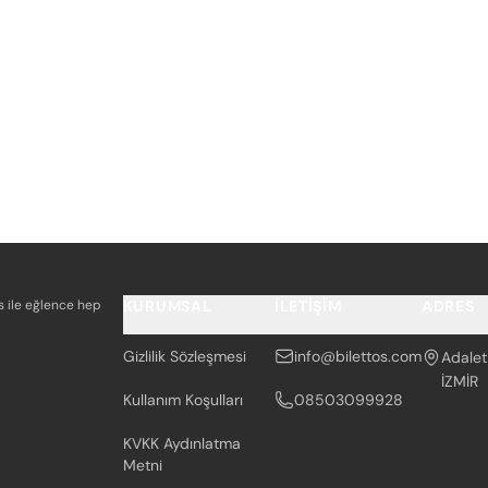
os ile eğlence hep
KURUMSAL
İLETIŞIM
ADRES
Gizlilik Sözleşmesi
info@bilettos.com
Adalet
İZMİR
Kullanım Koşulları
08503099928
KVKK Aydınlatma
Metni