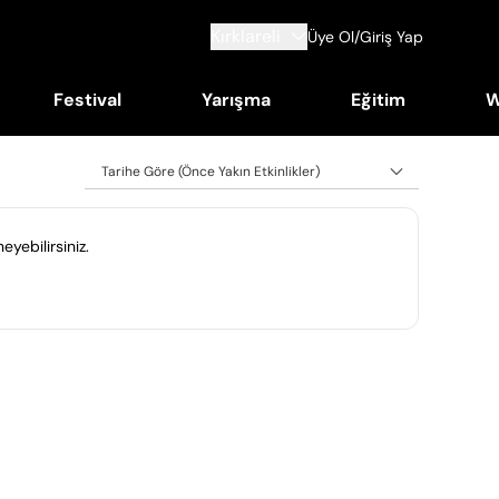
Kırklareli
Üye Ol/Giriş Yap
Festival
Yarışma
Eğitim
W
Tarihe Göre (Önce Yakın Etkinlikler)
eyebilirsiniz.