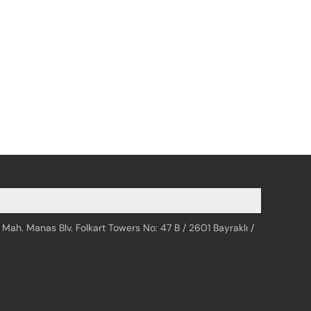
 Mah. Manas Blv. Folkart Towers No: 47 B / 2601 Bayraklı /