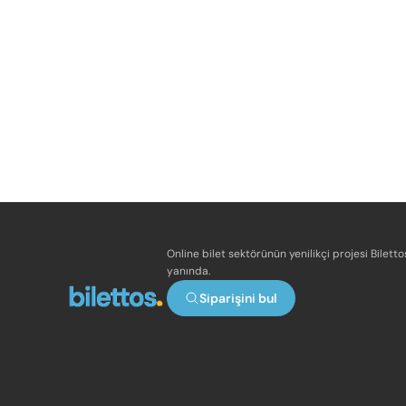
Online bilet sektörünün yenilikçi projesi Bilett
yanında.
Siparişini bul