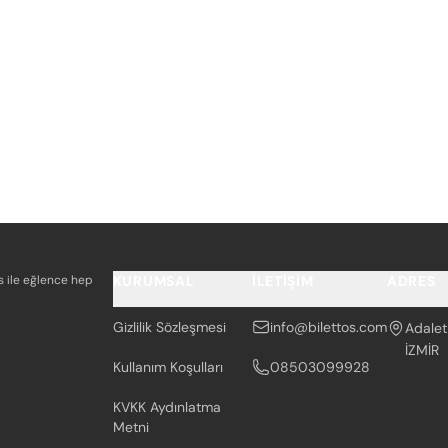
os ile eğlence hep
KURUMSAL
İLETIŞIM
ADRES
Gizlilik Sözleşmesi
info@bilettos.com
Adalet
İZMİR
Kullanım Koşulları
08503099928
KVKK Aydınlatma
Metni