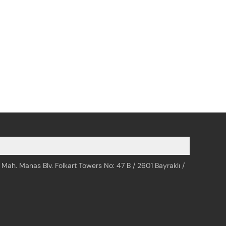
 Mah. Manas Blv. Folkart Towers No: 47 B / 2601 Bayraklı /