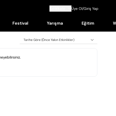
Kırıkkale
Üye Ol/Giriş Yap
Festival
Yarışma
Eğitim
W
Tarihe Göre (Önce Yakın Etkinlikler)
eyebilirsiniz.