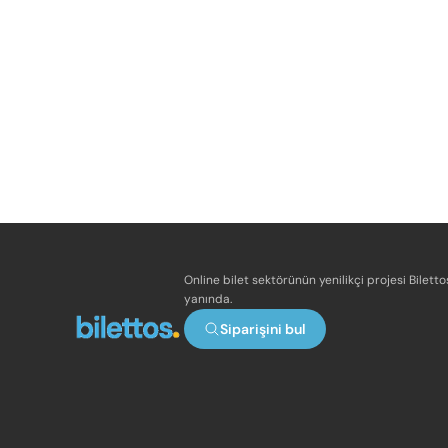
Online bilet sektörünün yenilikçi projesi Bilett
yanında.
Siparişini bul