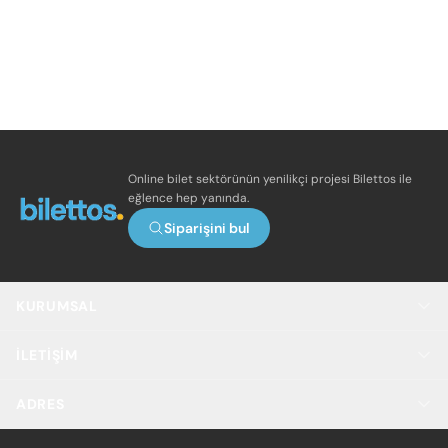
Online bilet sektörünün yenilikçi projesi Bilettos ile
eğlence hep yanında.
Siparişini bul
KURUMSAL
İLETIŞIM
ADRES