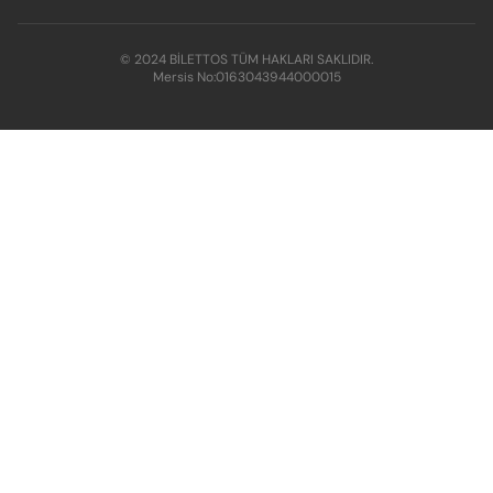
© 2024 BİLETTOS TÜM HAKLARI SAKLIDIR.
Mersis No:
0163043944000015