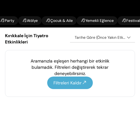
Party
Atölye
Çocuk & Aile
Yemekli Eğlence
Festiva
Kırıkkale İçin Tiyatro
Tarihe Göre (Önce Yakın Etkinlikler)
Etkinlikleri
Aramanızla eşleşen herhangi bir etkinlik
bulamadık. Filtreleri değiştirerek tekrar
deneyebilirsiniz.
Filtreleri Kaldır