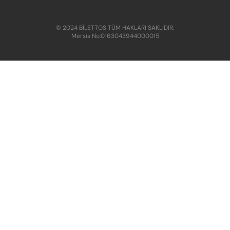
© 2024 BİLETTOS TÜM HAKLARI SAKLIDIR.
Mersis No:
0163043944000015