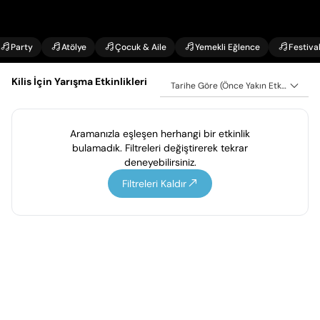
Party
Atölye
Çocuk & Aile
Yemekli Eğlence
Festiva
Kilis İçin Yarışma Etkinlikleri
Tarihe Göre (Önce Yakın Etkinlikler)
Aramanızla eşleşen herhangi bir etkinlik
bulamadık. Filtreleri değiştirerek tekrar
deneyebilirsiniz.
Filtreleri Kaldır