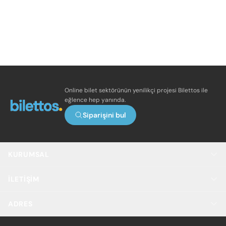
Online bilet sektörünün yenilikçi projesi Bilettos ile
eğlence hep yanında.
Siparişini bul
KURUMSAL
İLETIŞIM
ADRES