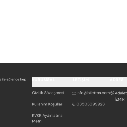
os ile eğlence hep
KURUMSAL
İLETIŞIM
ADRES
Gizlilik Sözleşmesi
info@bilettos.com
Adalet
İZMİR
Kullanım Koşulları
08503099928
KVKK Aydınlatma
Metni