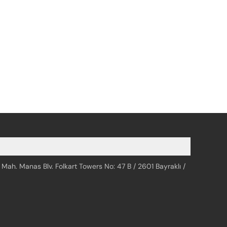
 Mah. Manas Blv. Folkart Towers No: 47 B / 2601 Bayraklı /