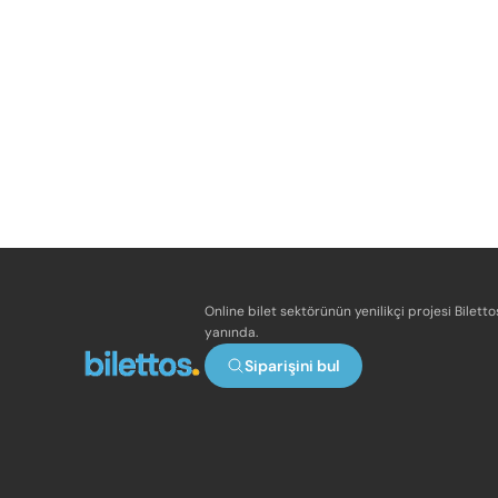
Online bilet sektörünün yenilikçi projesi Bilett
yanında.
Siparişini bul