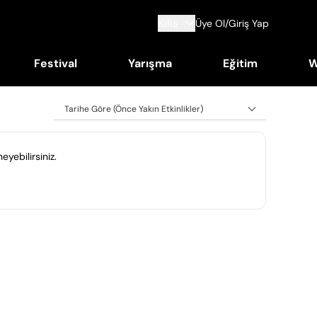
Kilis
Üye Ol/Giriş Yap
Festival
Yarışma
Eğitim
W
Tarihe Göre (Önce Yakın Etkinlikler)
eyebilirsiniz.