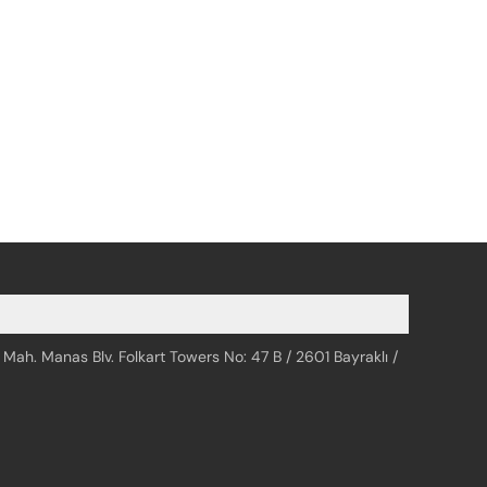
 Mah. Manas Blv. Folkart Towers No: 47 B / 2601 Bayraklı /