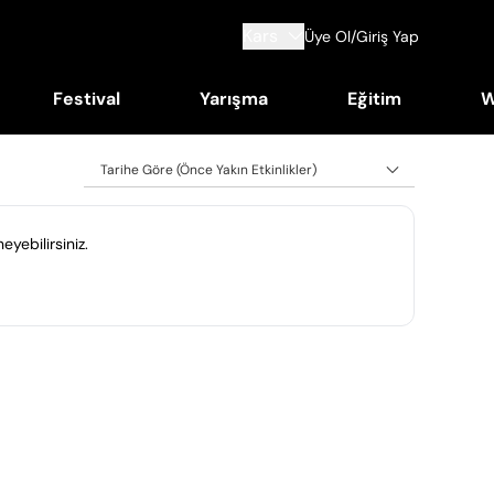
Kars
Üye Ol/Giriş Yap
Festival
Yarışma
Eğitim
W
Tarihe Göre (Önce Yakın Etkinlikler)
eyebilirsiniz.