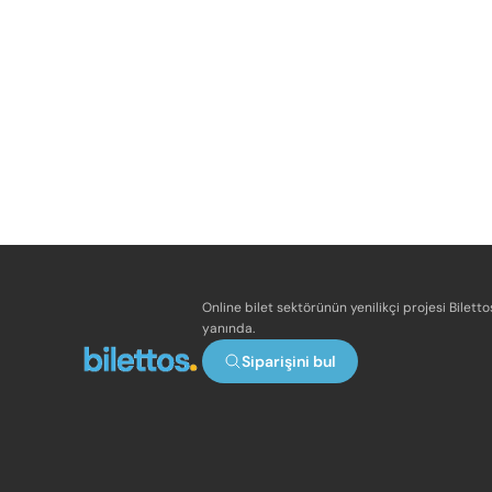
Online bilet sektörünün yenilikçi projesi Bilett
yanında.
Siparişini bul