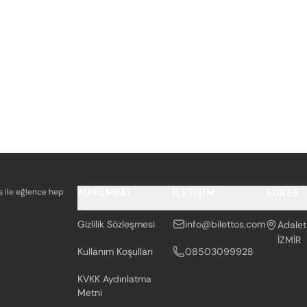
os ile eğlence hep
KURUMSAL
İLETIŞIM
ADRES
Gizlilik Sözleşmesi
info@bilettos.com
Adalet
İZMİR
Kullanım Koşulları
08503099928
KVKK Aydınlatma
Metni