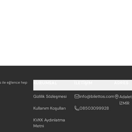
os ile eğlence hep
KURUMSAL
İLETIŞIM
ADRES
Gizlilik Sözleşmesi
info@bilettos.com
Adalet
İZMİR
Kullanım Koşulları
08503099928
KVKK Aydınlatma
Metni