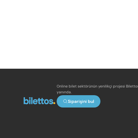
Online bilet sektörünün yenilikçi projesi Bilett
yanında.
Siparişini bul