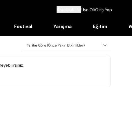
Karabük
Üye Ol/Giriş Yap
Festival
Yarışma
Eğitim
W
Tarihe Göre (Önce Yakın Etkinlikler)
eyebilirsiniz.