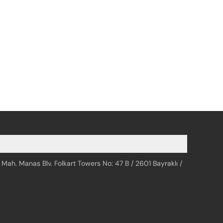
 Mah. Manas Blv. Folkart Towers No: 47 B / 2601 Bayraklı /