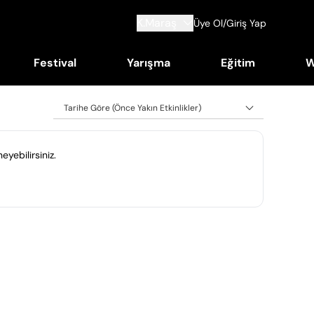
K.Maraş
Üye Ol/Giriş Yap
Festival
Yarışma
Eğitim
W
Tarihe Göre (Önce Yakın Etkinlikler)
eyebilirsiniz.