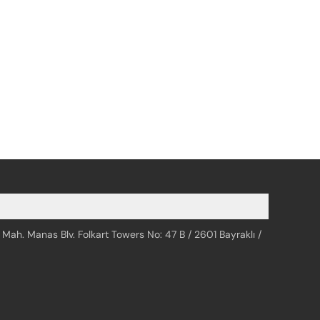
 Mah. Manas Blv. Folkart Towers No: 47 B / 2601 Bayraklı /