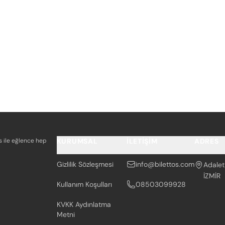
os ile eğlence hep
KURUMSAL
İLETIŞIM
ADRES
Gizlilik Sözleşmesi
info@bilettos.com
Adalet
İZMİR
Kullanım Koşulları
08503099928
KVKK Aydınlatma
Metni