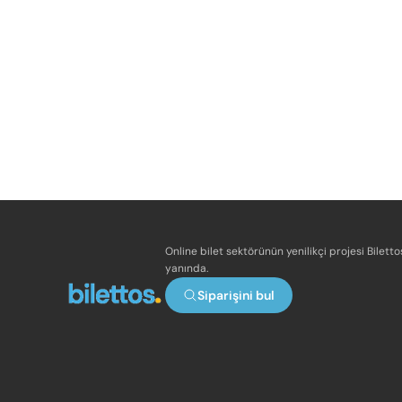
Online bilet sektörünün yenilikçi projesi Bilett
yanında.
Siparişini bul