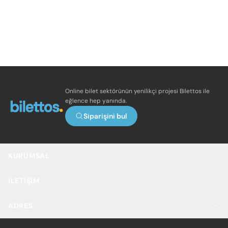
Online bilet sektörünün yenilikçi projesi Bilettos ile
eğlence hep yanında.
Siparişini bul
KURUMSAL
İLETIŞIM
ADRES