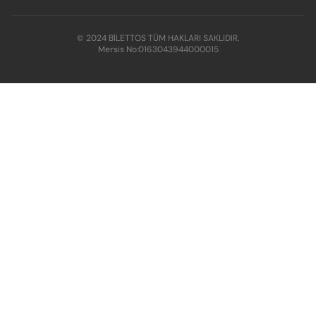
© 2024 BİLETTOS TÜM HAKLARI SAKLIDIR.
Mersis No:
0163043944000015