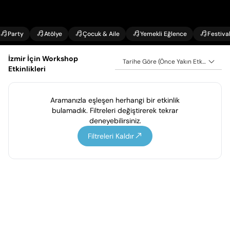
Party
Atölye
Çocuk & Aile
Yemekli Eğlence
Festiva
İzmir İçin Workshop
Tarihe Göre (Önce Yakın Etkinlikler)
Etkinlikleri
Aramanızla eşleşen herhangi bir etkinlik
bulamadık. Filtreleri değiştirerek tekrar
deneyebilirsiniz.
Filtreleri Kaldır