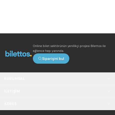
Online bilet sektörünün yenilikçi projesi Bilettos ile
eğlence hep yanında.
Siparişini bul
KURUMSAL
İLETIŞIM
ADRES