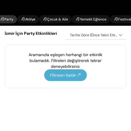
Party
Atölye
Çocuk & Aile
Yemekli Eğlence
Festiva
İzmir İçin Party Etkinlikleri
Tarihe Göre (Önce Yakın Etkinlikler)
Aramanızla eşleşen herhangi bir etkinlik
bulamadık. Filtreleri değiştirerek tekrar
deneyebilirsiniz.
Filtreleri Kaldır