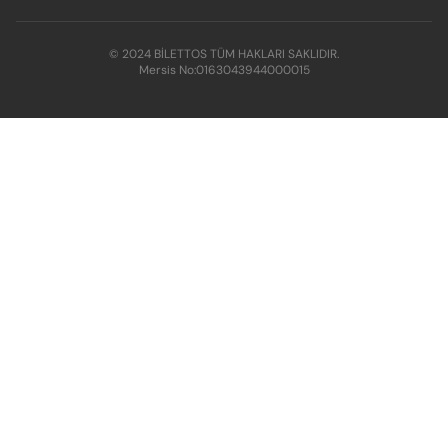
© 2024 BİLETTOS TÜM HAKLARI SAKLIDIR.
Mersis No:
0163043944000015