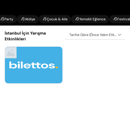
Party
Atölye
Çocuk & Aile
Yemekli Eğlence
Festiva
İstanbul İçin Yarışma
Tarihe Göre (Önce Yakın Etkinlikler)
Etkinlikleri
11 Ağu - 25 Ağu
Trivia Night Etkinlik
Takvimi