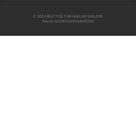
© 2024 BİLETTOS TÜM HAKLARI SAKLIDIR.
Mersis No:
0163043944000015