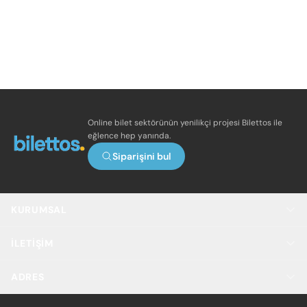
Online bilet sektörünün yenilikçi projesi Bilettos ile
eğlence hep yanında.
Siparişini bul
KURUMSAL
İLETIŞIM
ADRES