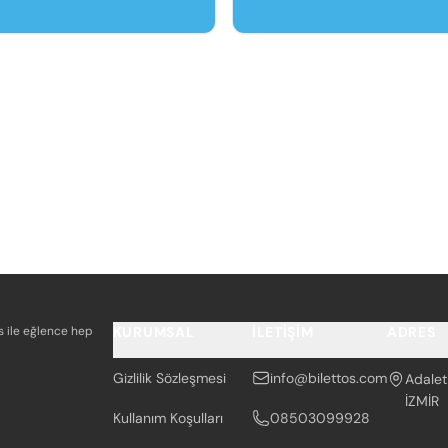
os ile eğlence hep
KURUMSAL
İLETIŞIM
ADRES
Gizlilik Sözleşmesi
info@bilettos.com
Adalet
İZMİR
Kullanım Koşulları
08503099928