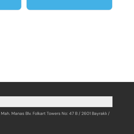
Questions In English And Turkish
(2000-Today)
 Mah. Manas Blv. Folkart Towers No: 47 B / 2601 Bayraklı /