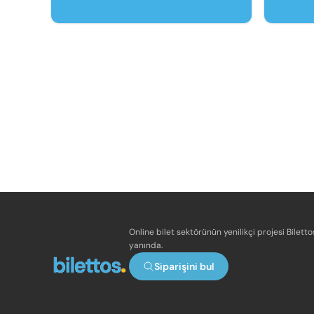
Online bilet sektörünün yenilikçi projesi Bilett
yanında.
Siparişini bul