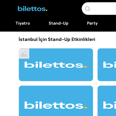
Tiyatro
Stand-Up
Party
İstanbul İçin Stand-Up Etkinlikleri
Ağu 10, Pazartesi
11 Ağu -
Pub Quiz On South Park: Questions In
Top Secr
English And Turkish
Your Mis
13 Ağu -
Stand Up
Ağu 13, Perşembe
Pub Quiz Night On Taylor Swift:
Questions In English & Turkish