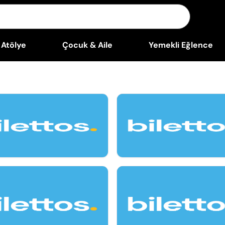
Atölye
Çocuk & Aile
Yemekli Eğlence
 12 Ağu
Ağu 12, Çarşamba
et Network Night: Complete
Pub Quiz On Manifest: Questio
sion & Don't Get Caught
English & Turkish
 29 Ağu
 Gecesi Stand Up Takvimi
14 Ağu - 28 Ağu
Haydaaa Mehmet Mayda Stan
Takvimi