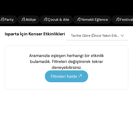
Party
Atölye
Çocuk & Aile
Yemekli Eğlence
Festiva
Isparta İçin Konser Etkinlikleri
Tarihe Göre (Önce Yakın Etkinlikler)
Aramanızla eşleşen herhangi bir etkinlik
bulamadık. Filtreleri değiştirerek tekrar
deneyebilirsiniz.
Filtreleri Kaldır