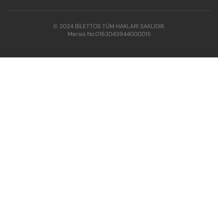
© 2024 BİLETTOS TÜM HAKLARI SAKLIDIR.
Mersis No:
0163043944000015