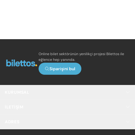
Online bilet sektörünün yenilikçi projesi Bilettos ile
eğlence hep yanında.
Siparişini bul
KURUMSAL
İLETIŞIM
ADRES