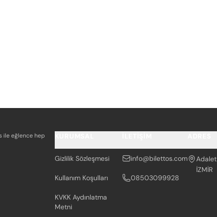
os ile eğlence hep
KURUMSAL
İLETIŞIM
ADRES
Gizlilik Sözleşmesi
info@bilettos.com
Adalet
İZMİR
Kullanım Koşulları
08503099928
KVKK Aydınlatma
Metni