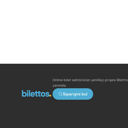
Online bilet sektörünün yenilikçi projesi Bilett
yanında.
Siparişini bul