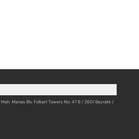
 Mah. Manas Blv. Folkart Towers No: 47 B / 2601 Bayraklı /