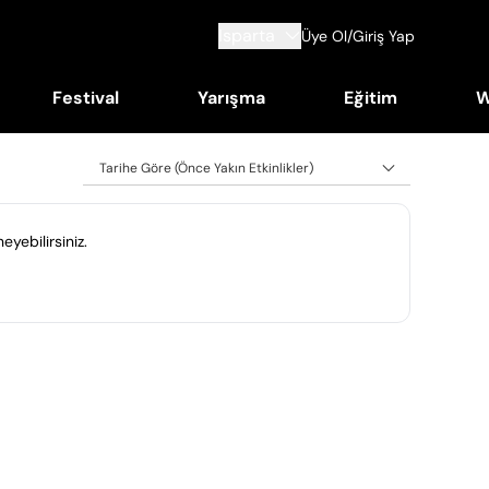
Isparta
Üye Ol/Giriş Yap
Festival
Yarışma
Eğitim
W
Tarihe Göre (Önce Yakın Etkinlikler)
eyebilirsiniz.