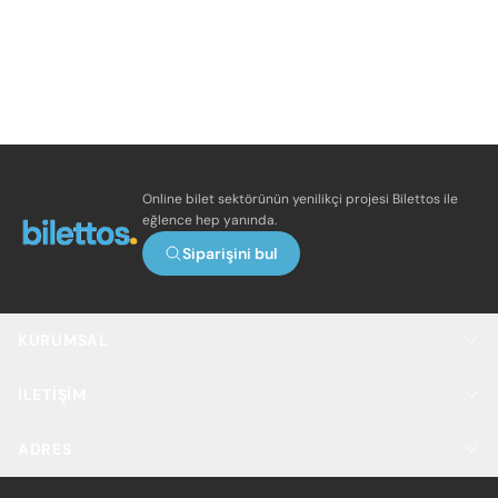
Online bilet sektörünün yenilikçi projesi Bilettos ile
eğlence hep yanında.
Siparişini bul
KURUMSAL
İLETIŞIM
ADRES