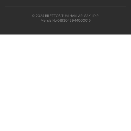
© 2024 BİLETTOS TÜM HAKLARI SAKLIDIR.
Mersis No:
0163043944000015