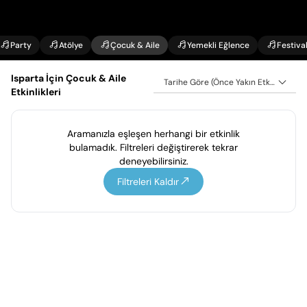
Party
Atölye
Çocuk & Aile
Yemekli Eğlence
Festiva
Isparta İçin Çocuk & Aile
Tarihe Göre (Önce Yakın Etkinlikler)
Etkinlikleri
Aramanızla eşleşen herhangi bir etkinlik
bulamadık. Filtreleri değiştirerek tekrar
deneyebilirsiniz.
Filtreleri Kaldır