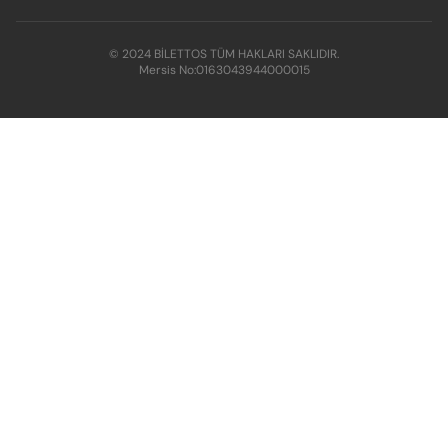
© 2024 BİLETTOS TÜM HAKLARI SAKLIDIR.
Mersis No:
0163043944000015