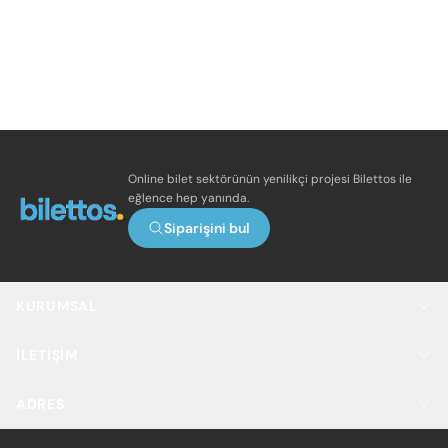
Online bilet sektörünün yenilikçi projesi Bilettos ile
eğlence hep yanında.
Siparişini bul
KURUMSAL
İLETIŞIM
ADRES