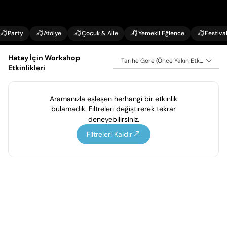
Party
Atölye
Çocuk & Aile
Yemekli Eğlence
Festiva
Hatay İçin Workshop
Tarihe Göre (Önce Yakın Etkinlikler)
Etkinlikleri
Aramanızla eşleşen herhangi bir etkinlik
bulamadık. Filtreleri değiştirerek tekrar
deneyebilirsiniz.
Filtreleri Kaldır