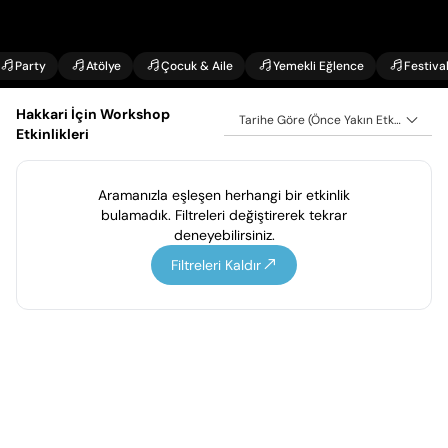
Party
Atölye
Çocuk & Aile
Yemekli Eğlence
Festiva
Hakkari İçin Workshop
Tarihe Göre (Önce Yakın Etkinlikler)
Etkinlikleri
Aramanızla eşleşen herhangi bir etkinlik
bulamadık. Filtreleri değiştirerek tekrar
deneyebilirsiniz.
Filtreleri Kaldır