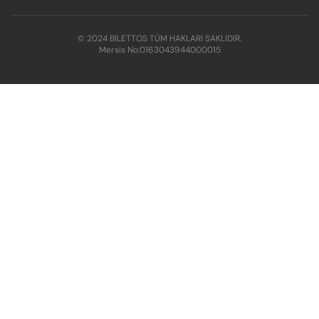
© 2024 BİLETTOS TÜM HAKLARI SAKLIDIR.
Mersis No:
0163043944000015