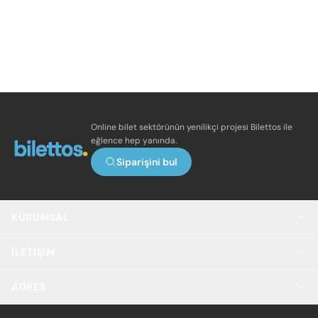
Online bilet sektörünün yenilikçi projesi Bilettos ile
eğlence hep yanında.
Siparişini bul
KURUMSAL
İLETIŞIM
ADRES